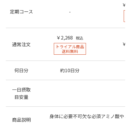
￥3,
定期コース
-
定
￥2,268
税込
￥3,
通常注文
トライアル商品
送料無料
何日分
約10日分
約
一日摂取
目安量
身体に必要不可欠な必須アミノ酸やミ
商品説明