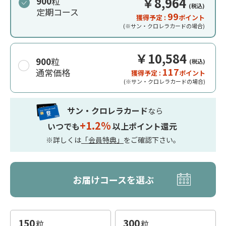
￥8,964
900
粒
税込
定期コース
99
獲得予定 :
ポイント
(※サン・クロレラカードの場合)
￥10,584
900
粒
税込
117
通常価格
獲得予定 :
ポイント
(※サン・クロレラカードの場合)
サン・クロレラカード
なら
+1.2%
いつでも
以上ポイント還元
※詳しくは
「会員特典」
をご確認下さい。
お届けコースを選ぶ
150
300
粒
粒