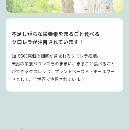
ホールフード (一物全体食) という考え方が広
不足しがちな栄養素をまるごと食べる
まってきています。
クロレラが注目されています！
「小さな生命を大きな生命がまるごと食べる」。
1gで500億個の細胞が含まれるクロレラ細胞。
生命が海で誕生した時から、繰り返されてきた自然な
天然の栄養バランスそのままに、まるごと食べること
ことです。
ができるクロレラは、
プラントベースド・ホールフー
でも、硬かったり苦かったり、色々な理由で、当然の
ドとして、全世界で注目されています。
ように捨てられるカボチャの種、リンゴの皮、コメの
糠・・・
いろいろな事情で、生命を丸ごと食べる機会が減って
います。