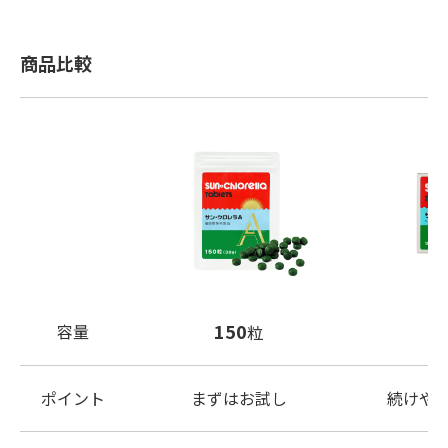
商品比較
150
容量
粒
ポイント
まずはお試し
続けや