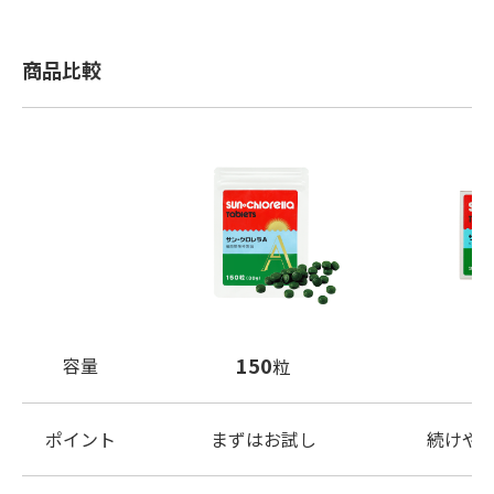
商品比較
150
容量
粒
ポイント
まずはお試し
続けや