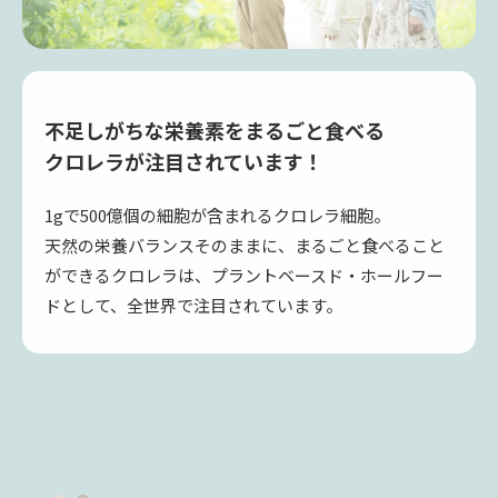
ホールフード (一物全体食) という考え方が広
不足しがちな栄養素をまるごと食べる
まってきています。
クロレラが注目されています！
「小さな生命を大きな生命がまるごと食べる」。
1gで500億個の細胞が含まれるクロレラ細胞。
生命が海で誕生した時から、繰り返されてきた自然な
天然の栄養バランスそのままに、まるごと食べること
ことです。
ができるクロレラは、
プラントベースド・ホールフー
でも、硬かったり苦かったり、色々な理由で、当然の
ドとして、全世界で注目されています。
ように捨てられるカボチャの種、リンゴの皮、コメの
糠・・・
いろいろな事情で、生命を丸ごと食べる機会が減って
います。