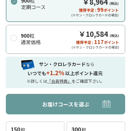
￥8,964
900
粒
税込
定期コース
99
獲得予定 :
ポイント
(※サン・クロレラカードの場合)
￥10,584
900
粒
税込
117
通常価格
獲得予定 :
ポイント
(※サン・クロレラカードの場合)
サン・クロレラカード
なら
+1.2%
いつでも
以上ポイント還元
※詳しくは
「会員特典」
をご確認下さい。
お届けコースを選ぶ
150
300
粒
粒