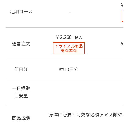
￥3,
定期コース
-
定
￥2,268
税込
￥3,
通常注文
トライアル商品
送料無料
何日分
約10日分
約
一日摂取
目安量
身体に必要不可欠な必須アミノ酸やミ
商品説明