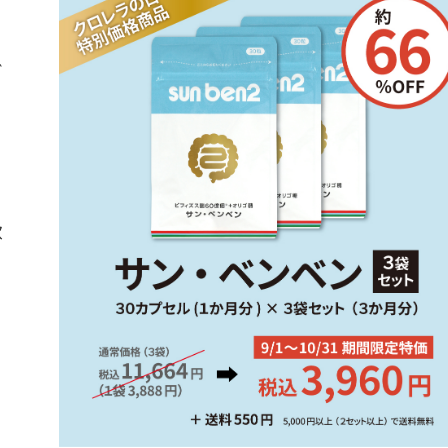
ビ
！
飲