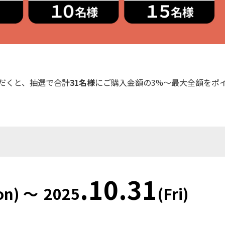
だくと、抽選で合計
31名様
にご購入金額の3%～最大全額をポ
.
10.31
on
)
～
2025
(Fri
)