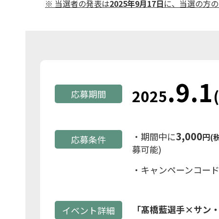
※ 当選者の発表は
2025年9月17日
に、当選の方の
.
9.1
2025
応募期間
3,000
・期間中に
円(
応募条件
募可能)
・キャンペーンコー
「髙橋藍選手×サン・
イベント詳細