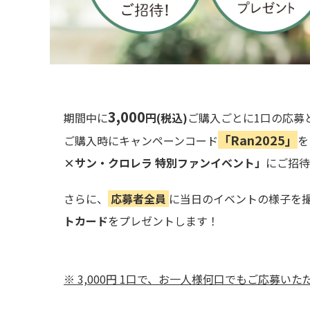
3,000
期間中に
円(税込)
ご購入ごとに1口の応募
「Ran2025」
ご購入時にキャンペーンコード
を
×サン・クロレラ 特別ファンイベント」
にご招待
さらに、
応募者全員
に当日のイベントの様子を
トカード
をプレゼントします！
※ 3,000円 1口で、お一人様何口でもご応募い