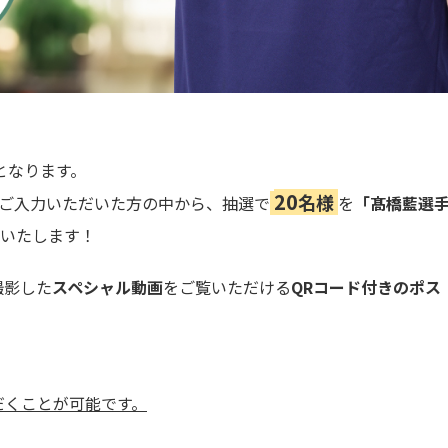
となります。
20
名様
ご入力いただいた方の中から、抽選で
を
「髙橋藍選
いたします！
撮影した
スペシャル動画
をご覧いただける
QRコード付きのポス
ただくことが可能です。